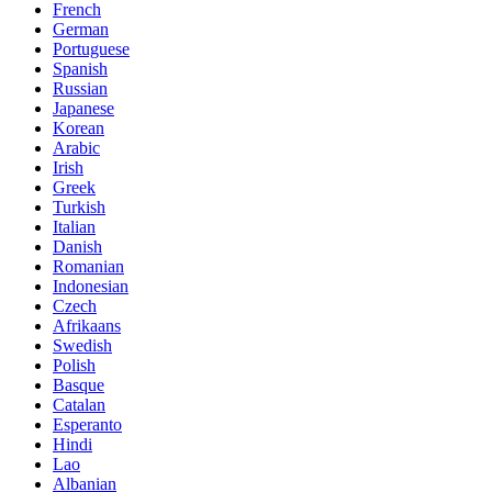
French
German
Portuguese
Spanish
Russian
Japanese
Korean
Arabic
Irish
Greek
Turkish
Italian
Danish
Romanian
Indonesian
Czech
Afrikaans
Swedish
Polish
Basque
Catalan
Esperanto
Hindi
Lao
Albanian