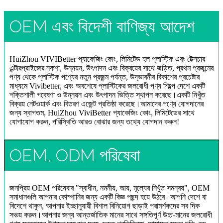
OEM এবং বিদেশী বাণিজ্য আদেশ
HuiZhou VIVIBetter প্যাকেজিং কোং, লিমিটেড হল প্লাস্টিক এবং টেক্সচার
এন্টারপ্রাইজের নকশা, উন্নয়ন, উৎপাদন এবং বিক্রয়ের সাথে জড়িত, প্রথম প্রজন্মের
পণ্য থেকে প্লাস্টিক পণ্যের নতুন প্রজন্ম পর্যন্ত, উদ্ভাবনীর বিকাশের প্রচেষ্টার
মাধ্যমে Vivibetter, এবং অবশেষে প্লাস্টিকের জলরোধী পণ্য শিল্পে দেশে একটি
শক্তিশালী গবেষণা ও উন্নয়ন এবং উৎপাদন ভিত্তি স্থাপন করেছে।একটি নিখুঁত
বিক্রয় নেটওয়ার্ক এবং বিতরণ এজেন্ট প্রতিষ্ঠা করেছে।আমাদের পণ্যে যোগদানের
জন্য স্বাগতম, HuiZhou ViviBetter প্যাকেজিং কোং, লিমিটেডের সাথে
যোগাযোগ করুন, পরিস্থিতি আরও বোঝার জন্য তথ্যে যোগদান করুন!
OEM, ODM পরিষেবা
জনপ্রিয় OEM পরিষেবার "স্বাধীন, নমনীয়, আয়, মূল্যের নিখুঁত সমন্বয়", OEM
সমাধানগুলি আপনার কোম্পানির জন্য একটি বিজ্ঞ পছন্দ হয়ে উঠবে।আপনি দেশে বা
বিদেশে থাকুন, আপনার ইচ্ছানুযায়ী বিশাল বিনিয়োগ ছাড়াই পরামর্শকদের সব দিক
সঞ্চয় করুন।আপনার জন্য আন্তর্জাতিক মানের সাথে সঙ্গতিপূর্ণ উচ্চ-মানের জলরোধী