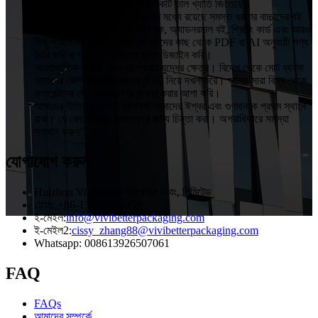
OEM এবং ODM পরিষেবা সহ একটি ভাল খ্যাতি জিতেছে।
VIVIBetter-এর প্রধান পণ্যগুলির মধ্যে রয়েছে সমস্ত ধরণের বাচ্চাদের বই
এবং সাউন্ড বুক, টাচ বুক, পপ আপ বুক, অ্যাডনরমাল বই, গ্রিটিং কার্ড এবং আরও
কিছু প্যাকেজিং পণ্য।আমরা গ্রাহকদের কাছ থেকে PDF বা AI অনুযায়ী পণ্য
তৈরি করি বা প্রয়োজনে তাদের জন্য ডিজাইন করি।
আন্তর্জাতিক বাজার আমাদের প্রধান যুদ্ধের ক্ষেত্র। বিদেশ থেকে মোট ব্যবসা
আমাদের কোম্পানির উদ্যোগের 80% নিয়ে দখল করে। আমরা সারা বিশ্ব থেকে
ক্লায়েন্টদের সেরা মানের পণ্য অফার করার আশা করি।
আমাদের নীতিবাক্য হল "গ্রাহকই আমাদের ঈশ্বর এবং গুণমানকে প্রথম স্থানে
রাখা। যে কোনো সময় গ্রাহকদের জন্য চিন্তা করা। অগ্রাধিকারে সমস্যা
সমাধান করুন"
যোগাযোগ করুন
Huizhou Vivibetter প্যাকেজিং কোং, লিমিটেড
ফোন: +86-13352793058
ই-মেইল:
info@vivibetterpackaging.com
ই-মেইল2:
cissy_zhang88@vivibetterpackaging.com
Whatsapp: 008613926507061
FAQ
FAQs
আমাদের সম্পর্কে