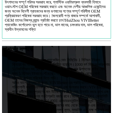
উৎপাদনের সম্পূর্ণ পরিসর সরবরাহ করে, প্লাস্টিক ওয়াটারপ্রুফ ব্যবসায়ী হিসাবে
ওয়ান-স্টপ OEM পরিষেবা সরবরাহ করতে এবং অনেক দেশীয় আঞ্চলিক এজেন্টদের
জন্য অনেক বিদেশী গ্রাহকদের জন্য গুণমানের পণ্যের সম্পূর্ণ পরিসীমা OEM
প্রক্রিয়াকরণ পরিষেবা সরবরাহ করে। !জলরোধী পণ্য বাজার সম্পর্কে আশাবাদী,
OEM তাদের নিজস্ব ব্র্যান্ড প্রতিষ্ঠা করতে চান?HuiZhou VIVIBetter
প্যাকেজিং কর্পোরেশন ভুল হতে পারে না, ভাল মানের, চমৎকার দাম, ভাল পরিষেবা,
স্বাধীন উদ্ভাবনের শক্তি
আমাদের সম্পর্কে
HuiZhou VIVIBetter প্যাকেজিং কোং লিমিটেড 1 মিলিয়ন ইউয়ান
বিনিয়োগের সাথে 2015 সালে প্রতিষ্ঠিত হয়েছিল।1000 বর্গ মিটারের কারখানায়
5 টেকনিশিয়ান সহ 50 টিরও বেশি কর্মচারী রয়েছে, যার উত্পাদনের বার্ষিক মোট
মূল্য 5 মিলিয়ন ইউয়ানে পৌঁছেছে।আমরা ডিজাইন, প্রিন্টিং থেকে পোস্ট
প্রসেসিং পর্যন্ত পরিষেবা দিতে পারি।
আরও ভালো উন্নয়নের জন্য, VIVIBetter এর প্রতিযোগিতা এবং প্রভাবকে
শক্তিশালী করতে ব্যাপকভাবে আপগ্রেড এবং সংস্কার করবে।VIVIBetter
পুরো কর্মীদের অংশগ্রহণের মান নীতির উপর জোর দেয়, উন্নতি বজায় রাখে এবং
প্রতিটি গ্রাহকের জন্য প্রতিশ্রুতি বজায় রাখে।আমরা ISO9001 কোয়ালিটি
অ্যাসুরেন্স সিস্টেম এবং ISO14001 এনভায়রনমেন্টাল ম্যানেজমেন্ট সিস্টেম
প্রতিষ্ঠা করছি।VIVIBetter গ্রাহকদের কাছ থেকে বৈজ্ঞানিক এবং কার্যকর
ব্যবস্থাপনা, উচ্চ মানের পণ্য, যুক্তিসঙ্গত মূল্য, সময়নিষ্ঠ এবং দক্ষ পরিষেবা সহ