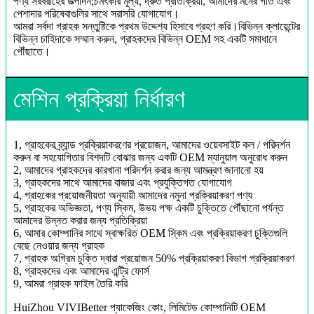
পণ্য সরবরাহের উত্পাদন;চমৎকার মূল্য, দ্রুত প্রতিক্রিয়া, আমাদের মনের গতি এবং
পেশাদার পরিষেবাগুলির সাথে সরাসরি যোগাযোগ।
আমরা সর্বদা গ্রাহক সন্তুষ্টিকে প্রথম উদ্দেশ্য হিসাবে গ্রহণ করি।বিভিন্ন ক্লায়েন্টের
বিভিন্ন চাহিদাকে সম্মান করুন, গ্রাহকদের বিভিন্ন OEM সহ একটি সমাধানে
পৌঁছাতে।
মেশিন প্রক্রিয়া নির্ধারণ
1, গ্রাহকের ব্র্যান্ড প্রক্রিয়াকরণের প্রয়োজন, আমাদের ওয়েবসাইট কল / পরিদর্শন
করুন বা সহযোগিতার বিশদটি বোঝার জন্য একটি OEM ম্যানুয়াল অনুরোধ করুন
2, আমাদের গ্রাহকদের কারখানা পরিদর্শন করার জন্য আমন্ত্রণ জানানো হয়
3, গ্রাহকদের সাথে আমাদের বাজার এবং প্রযুক্তিগত যোগাযোগ
4, গ্রাহকের প্রয়োজনীয়তা অনুযায়ী আমাদের নমুনা প্রক্রিয়াকরণ পণ্য
5, গ্রাহকের অভিজ্ঞতা, পণ্য স্কিম, উভয় পক্ষ একটি চুক্তিতে পৌঁছানো পর্যন্ত
আমাদের উন্নত করার জন্য প্রতিক্রিয়া
6, আমার কোম্পানির সাথে স্বাক্ষরিত OEM স্কিম এবং প্রক্রিয়াকরণ চুক্তিগুলি
বেছে নেওয়ার জন্য গ্রাহক
7, গ্রাহক অগ্রিম চুক্তি দ্বারা প্রয়োজন 50% প্রক্রিয়াকরণ বিভাগ প্রক্রিয়াকরণ
8, গ্রাহকদের এবং আমাদের এন্ট্রি ফোর্স
9, আমরা গ্রাহক ফাইল তৈরি করি
HuiZhou VIVIBetter প্যাকেজিং কোং, লিমিটেড কোম্পানিটি OEM