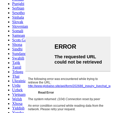
Punjabi
Serbian
Sesotho
Sinhala
Slovak
Slovenian
Somali
Samoan
Scots Gaelic
Shona
Sindhi
Sundanese
Swahili
Tajik
Tamil
Telugu
Thai
Ukrainian
Urdu
Uzbek
Vietnamese
Welsh
Xhosa
Yiddish
Yoruba