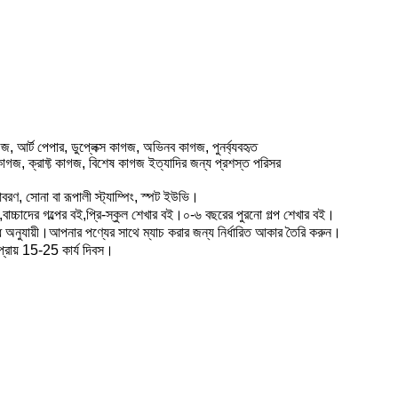
গজ, আর্ট পেপার, ডুপ্লেক্স কাগজ, অভিনব কাগজ, পুনর্ব্যবহৃত
গজ, ক্রাফ্ট কাগজ, বিশেষ কাগজ ইত্যাদির জন্য প্রশস্ত পরিসর
বরণ, সোনা বা রূপালী স্ট্যাম্পিং, স্পট ইউভি।
টিং,বাচ্চাদের গল্পের বই,প্রি-স্কুল শেখার বই।০-৬ বছরের পুরনো গল্প শেখার বই।
ধ অনুযায়ী।আপনার পণ্যের সাথে ম্যাচ করার জন্য নির্ধারিত আকার তৈরি করুন।
় প্রায় 15-25 কার্য দিবস।