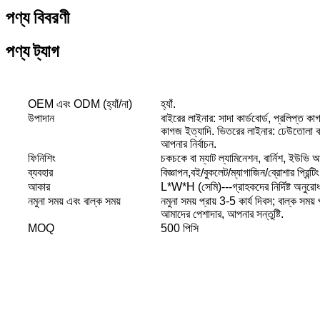
পণ্য বিবরণী
পণ্য ট্যাগ
OEM এবং ODM (হ্যাঁ/না)
হ্যাঁ.
উপাদান
বাইরের লাইনার: সাদা কার্ডবোর্ড, প্রলিপ্ত কা
কাগজ ইত্যাদি. ভিতরের লাইনার: ঢেউতোলা কা
আপনার নির্বাচন.
ফিনিশিং
চকচকে বা ম্যাট ল্যামিনেশন, বার্নিশ, ইউভি আ
ব্যবহার
বিজ্ঞাপন,বই/বুকলেট/ম্যাগাজিন/ব্রোশার প্রিন্
আকার
L*W*H (সেমি)---গ্রাহকদের নির্দিষ্ট অনুরো
নমুনা সময় এবং বাল্ক সময়
নমুনা সময় প্রায় 3-5 কার্য দিবস; বাল্ক সময
আমাদের পেশাদার, আপনার সন্তুষ্টি.
MOQ
500 পিসি