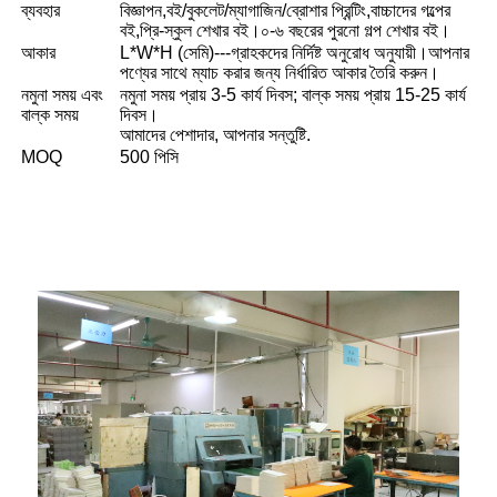
ব্যবহার
বিজ্ঞাপন,বই/বুকলেট/ম্যাগাজিন/ব্রোশার প্রিন্টিং,বাচ্চাদের গল্পের
বই,প্রি-স্কুল শেখার বই।০-৬ বছরের পুরনো গল্প শেখার বই।
আকার
L*W*H (সেমি)---গ্রাহকদের নির্দিষ্ট অনুরোধ অনুযায়ী।আপনার
পণ্যের সাথে ম্যাচ করার জন্য নির্ধারিত আকার তৈরি করুন।
নমুনা সময় এবং
নমুনা সময় প্রায় 3-5 কার্য দিবস; বাল্ক সময় প্রায় 15-25 কার্য
বাল্ক সময়
দিবস।
আমাদের পেশাদার, আপনার সন্তুষ্টি.
MOQ
500 পিসি