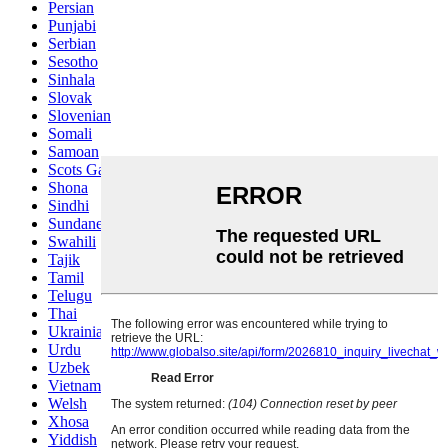
Persian
Punjabi
Serbian
Sesotho
Sinhala
Slovak
Slovenian
Somali
Samoan
Scots Gaelic
Shona
Sindhi
Sundanese
Swahili
Tajik
Tamil
Telugu
Thai
Ukrainian
Urdu
Uzbek
Vietnamese
Welsh
Xhosa
Yiddish