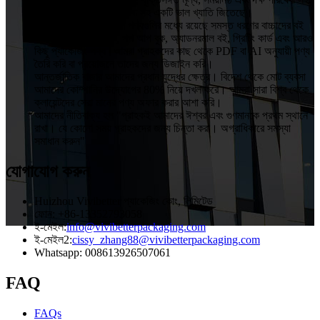
OEM এবং ODM পরিষেবা সহ একটি ভাল খ্যাতি জিতেছে।
VIVIBetter-এর প্রধান পণ্যগুলির মধ্যে রয়েছে সমস্ত ধরণের বাচ্চাদের বই
এবং সাউন্ড বুক, টাচ বুক, পপ আপ বুক, অ্যাডনরমাল বই, গ্রিটিং কার্ড এবং আরও
কিছু প্যাকেজিং পণ্য।আমরা গ্রাহকদের কাছ থেকে PDF বা AI অনুযায়ী পণ্য
তৈরি করি বা প্রয়োজনে তাদের জন্য ডিজাইন করি।
আন্তর্জাতিক বাজার আমাদের প্রধান যুদ্ধের ক্ষেত্র। বিদেশ থেকে মোট ব্যবসা
আমাদের কোম্পানির উদ্যোগের 80% নিয়ে দখল করে। আমরা সারা বিশ্ব থেকে
ক্লায়েন্টদের সেরা মানের পণ্য অফার করার আশা করি।
আমাদের নীতিবাক্য হল "গ্রাহকই আমাদের ঈশ্বর এবং গুণমানকে প্রথম স্থানে
রাখা। যে কোনো সময় গ্রাহকদের জন্য চিন্তা করা। অগ্রাধিকারে সমস্যা
সমাধান করুন"
যোগাযোগ করুন
Huizhou Vivibetter প্যাকেজিং কোং, লিমিটেড
ফোন: +86-13352793058
ই-মেইল:
info@vivibetterpackaging.com
ই-মেইল2:
cissy_zhang88@vivibetterpackaging.com
Whatsapp: 008613926507061
FAQ
FAQs