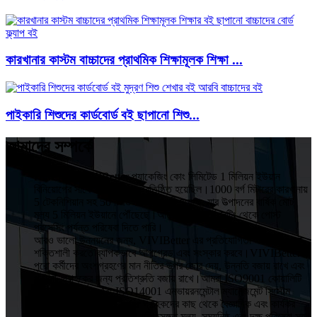
কারখানার কাস্টম বাচ্চাদের প্রাথমিক শিক্ষামূলক শিক্ষা ...
পাইকারি শিশুদের কার্ডবোর্ড বই ছাপানো শিশু...
আমাদের সম্পর্কে
HuiZhou VIVIBetter প্যাকেজিং কোং লিমিটেড 1 মিলিয়ন ইউয়ান
বিনিয়োগের সাথে 2015 সালে প্রতিষ্ঠিত হয়েছিল।1000 বর্গ মিটারের কারখানায়
5 টেকনিশিয়ান সহ 50 টিরও বেশি কর্মচারী রয়েছে, যার উত্পাদনের বার্ষিক মোট
মূল্য 5 মিলিয়ন ইউয়ানে পৌঁছেছে।আমরা ডিজাইন, প্রিন্টিং থেকে পোস্ট
প্রসেসিং পর্যন্ত পরিষেবা দিতে পারি।
আরও ভালো উন্নয়নের জন্য, VIVIBetter এর প্রতিযোগিতা এবং প্রভাবকে
শক্তিশালী করতে ব্যাপকভাবে আপগ্রেড এবং সংস্কার করবে।VIVIBetter
পুরো কর্মীদের অংশগ্রহণের মান নীতির উপর জোর দেয়, উন্নতি বজায় রাখে এবং
প্রতিটি গ্রাহকের জন্য প্রতিশ্রুতি বজায় রাখে।আমরা ISO9001 কোয়ালিটি
অ্যাসুরেন্স সিস্টেম এবং ISO14001 এনভায়রনমেন্টাল ম্যানেজমেন্ট সিস্টেম
প্রতিষ্ঠা করছি।VIVIBetter গ্রাহকদের কাছ থেকে বৈজ্ঞানিক এবং কার্যকর
ব্যবস্থাপনা, উচ্চ মানের পণ্য, যুক্তিসঙ্গত মূল্য, সময়নিষ্ঠ এবং দক্ষ পরিষেবা সহ