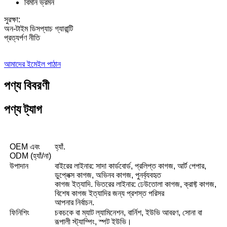
বিমান ভ্রমন
সুরক্ষা:
অন-টাইম ডিসপ্যাচ গ্যারান্টি
প্রত্যর্পণ নীতি
আমাদের ইমেইল পাঠান
পণ্য বিবরণী
পণ্য ট্যাগ
OEM এবং
হ্যাঁ.
ODM (হ্যাঁ/না)
উপাদান
বাইরের লাইনার: সাদা কার্ডবোর্ড, প্রলিপ্ত কাগজ, আর্ট পেপার,
ডুপ্লেক্স কাগজ, অভিনব কাগজ, পুনর্ব্যবহৃত
কাগজ ইত্যাদি. ভিতরের লাইনার: ঢেউতোলা কাগজ, ক্রাফ্ট কাগজ,
বিশেষ কাগজ ইত্যাদির জন্য প্রশস্ত পরিসর
আপনার নির্বাচন.
ফিনিশিং
চকচকে বা ম্যাট ল্যামিনেশন, বার্নিশ, ইউভি আবরণ, সোনা বা
রূপালী স্ট্যাম্পিং, স্পট ইউভি।