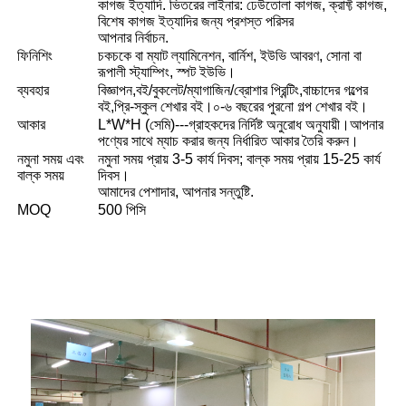
কাগজ ইত্যাদি. ভিতরের লাইনার: ঢেউতোলা কাগজ, ক্রাফ্ট কাগজ,
বিশেষ কাগজ ইত্যাদির জন্য প্রশস্ত পরিসর
আপনার নির্বাচন.
ফিনিশিং
চকচকে বা ম্যাট ল্যামিনেশন, বার্নিশ, ইউভি আবরণ, সোনা বা
রূপালী স্ট্যাম্পিং, স্পট ইউভি।
ব্যবহার
বিজ্ঞাপন,বই/বুকলেট/ম্যাগাজিন/ব্রোশার প্রিন্টিং,বাচ্চাদের গল্পের
বই,প্রি-স্কুল শেখার বই।০-৬ বছরের পুরনো গল্প শেখার বই।
আকার
L*W*H (সেমি)---গ্রাহকদের নির্দিষ্ট অনুরোধ অনুযায়ী।আপনার
পণ্যের সাথে ম্যাচ করার জন্য নির্ধারিত আকার তৈরি করুন।
নমুনা সময় এবং
নমুনা সময় প্রায় 3-5 কার্য দিবস; বাল্ক সময় প্রায় 15-25 কার্য
বাল্ক সময়
দিবস।
আমাদের পেশাদার, আপনার সন্তুষ্টি.
MOQ
500 পিসি