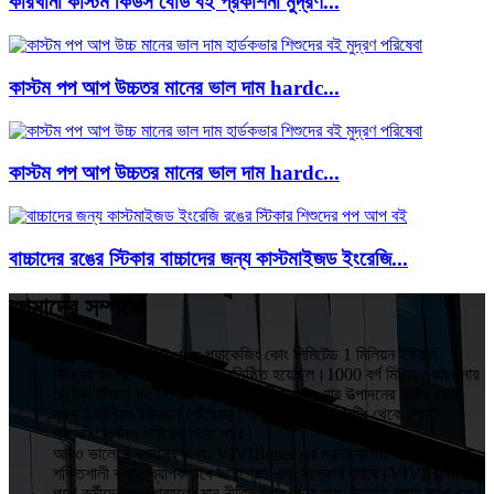
কারখানা কাস্টম কিডস বোর্ড বই প্রকাশনা মুদ্রণ...
কাস্টম পপ আপ উচ্চতর মানের ভাল দাম hardc...
কাস্টম পপ আপ উচ্চতর মানের ভাল দাম hardc...
বাচ্চাদের রঙের স্টিকার বাচ্চাদের জন্য কাস্টমাইজড ইংরেজি...
আমাদের সম্পর্কে
HuiZhou VIVIBetter প্যাকেজিং কোং লিমিটেড 1 মিলিয়ন ইউয়ান
বিনিয়োগের সাথে 2015 সালে প্রতিষ্ঠিত হয়েছিল।1000 বর্গ মিটারের কারখানায়
5 টেকনিশিয়ান সহ 50 টিরও বেশি কর্মচারী রয়েছে, যার উত্পাদনের বার্ষিক মোট
মূল্য 5 মিলিয়ন ইউয়ানে পৌঁছেছে।আমরা ডিজাইন, প্রিন্টিং থেকে পোস্ট
প্রসেসিং পর্যন্ত পরিষেবা দিতে পারি।
আরও ভালো উন্নয়নের জন্য, VIVIBetter এর প্রতিযোগিতা এবং প্রভাবকে
শক্তিশালী করতে ব্যাপকভাবে আপগ্রেড এবং সংস্কার করবে।VIVIBetter
পুরো কর্মীদের অংশগ্রহণের মান নীতির উপর জোর দেয়, উন্নতি বজায় রাখে এবং