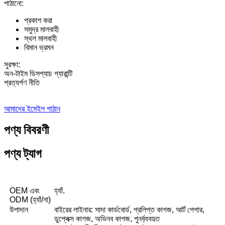
পাঠানো:
প্রকাশ করা
সমুদ্র মালবাহী
স্থল মালবাহী
বিমান ভ্রমন
সুরক্ষা:
অন-টাইম ডিসপ্যাচ গ্যারান্টি
প্রত্যর্পণ নীতি
আমাদের ইমেইল পাঠান
পণ্য বিবরণী
পণ্য ট্যাগ
OEM এবং
হ্যাঁ.
ODM (হ্যাঁ/না)
উপাদান
বাইরের লাইনার: সাদা কার্ডবোর্ড, প্রলিপ্ত কাগজ, আর্ট পেপার,
ডুপ্লেক্স কাগজ, অভিনব কাগজ, পুনর্ব্যবহৃত