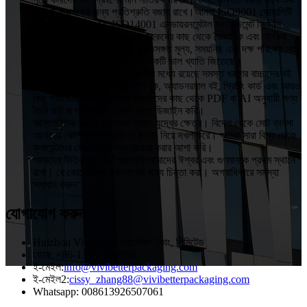
প্রতিটি গ্রাহকের জন্য প্রতিশ্রুতি বজায় রাখে।আমরা ISO9001 কোয়ালিটি
অ্যাসুরেন্স সিস্টেম এবং ISO14001 এনভায়রনমেন্টাল ম্যানেজমেন্ট সিস্টেম
প্রতিষ্ঠা করছি।VIVIBetter গ্রাহকদের কাছ থেকে বৈজ্ঞানিক এবং কার্যকর
ব্যবস্থাপনা, উচ্চ মানের পণ্য, যুক্তিসঙ্গত মূল্য, সময়নিষ্ঠ এবং দক্ষ পরিষেবা সহ
OEM এবং ODM পরিষেবা সহ একটি ভাল খ্যাতি জিতেছে।
VIVIBetter-এর প্রধান পণ্যগুলির মধ্যে রয়েছে সমস্ত ধরণের বাচ্চাদের বই
এবং সাউন্ড বুক, টাচ বুক, পপ আপ বুক, অ্যাডনরমাল বই, গ্রিটিং কার্ড এবং আরও
কিছু প্যাকেজিং পণ্য।আমরা গ্রাহকদের কাছ থেকে PDF বা AI অনুযায়ী পণ্য
তৈরি করি বা প্রয়োজনে তাদের জন্য ডিজাইন করি।
আন্তর্জাতিক বাজার আমাদের প্রধান যুদ্ধের ক্ষেত্র। বিদেশ থেকে মোট ব্যবসা
আমাদের কোম্পানির উদ্যোগের 80% নিয়ে দখল করে। আমরা সারা বিশ্ব থেকে
ক্লায়েন্টদের সেরা মানের পণ্য অফার করার আশা করি।
আমাদের নীতিবাক্য হল "গ্রাহকই আমাদের ঈশ্বর এবং গুণমানকে প্রথম স্থানে
রাখা। যে কোনো সময় গ্রাহকদের জন্য চিন্তা করা। অগ্রাধিকারে সমস্যা
সমাধান করুন"
যোগাযোগ করুন
Huizhou Vivibetter প্যাকেজিং কোং, লিমিটেড
ফোন: +86-13352793058
ই-মেইল:
info@vivibetterpackaging.com
ই-মেইল2:
cissy_zhang88@vivibetterpackaging.com
Whatsapp: 008613926507061