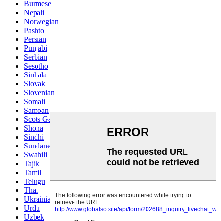
Burmese
Nepali
Norwegian
Pashto
Persian
Punjabi
Serbian
Sesotho
Sinhala
Slovak
Slovenian
Somali
Samoan
Scots Gaelic
Shona
Sindhi
Sundanese
Swahili
Tajik
Tamil
Telugu
Thai
Ukrainian
Urdu
Uzbek