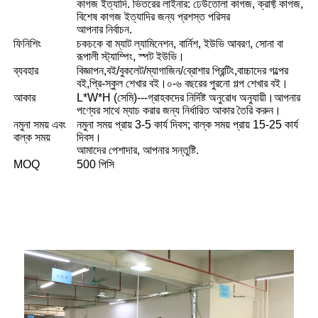
কাগজ ইত্যাদি. ভিতরের লাইনার: ঢেউতোলা কাগজ, ক্রাফ্ট কাগজ,
বিশেষ কাগজ ইত্যাদির জন্য প্রশস্ত পরিসর
আপনার নির্বাচন.
ফিনিশিং
চকচকে বা ম্যাট ল্যামিনেশন, বার্নিশ, ইউভি আবরণ, সোনা বা
রূপালী স্ট্যাম্পিং, স্পট ইউভি।
ব্যবহার
বিজ্ঞাপন,বই/বুকলেট/ম্যাগাজিন/ব্রোশার প্রিন্টিং,বাচ্চাদের গল্পের
বই,প্রি-স্কুল শেখার বই।০-৬ বছরের পুরনো গল্প শেখার বই।
আকার
L*W*H (সেমি)---গ্রাহকদের নির্দিষ্ট অনুরোধ অনুযায়ী।আপনার
পণ্যের সাথে ম্যাচ করার জন্য নির্ধারিত আকার তৈরি করুন।
নমুনা সময় এবং
নমুনা সময় প্রায় 3-5 কার্য দিবস; বাল্ক সময় প্রায় 15-25 কার্য
বাল্ক সময়
দিবস।
আমাদের পেশাদার, আপনার সন্তুষ্টি.
MOQ
500 পিসি