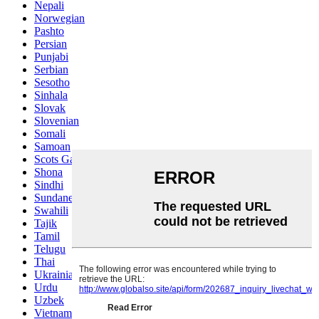
Nepali
Norwegian
Pashto
Persian
Punjabi
Serbian
Sesotho
Sinhala
Slovak
Slovenian
Somali
Samoan
Scots Gaelic
Shona
Sindhi
Sundanese
Swahili
Tajik
Tamil
Telugu
Thai
Ukrainian
Urdu
Uzbek
Vietnamese