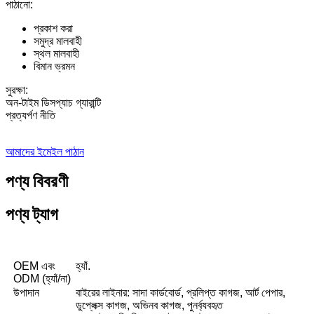
পাঠানো:
প্রকাশ করা
সমুদ্র মালবাহী
স্থল মালবাহী
বিমান ভ্রমন
সুরক্ষা:
অন-টাইম ডিসপ্যাচ গ্যারান্টি
প্রত্যর্পণ নীতি
আমাদের ইমেইল পাঠান
পণ্য বিবরণী
পণ্য ট্যাগ
OEM এবং
হ্যাঁ.
ODM (হ্যাঁ/না)
উপাদান
বাইরের লাইনার: সাদা কার্ডবোর্ড, প্রলিপ্ত কাগজ, আর্ট পেপার,
ডুপ্লেক্স কাগজ, অভিনব কাগজ, পুনর্ব্যবহৃত