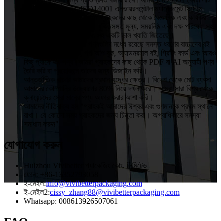
অ্যাসুরেন্স সিস্টেম এবং ISO14001 এনভায়রনমেন্টাল ম্যানেজমেন্ট সিস্টেম
প্রতিষ্ঠা করছি।VIVIBetter গ্রাহকদের কাছ থেকে বৈজ্ঞানিক এবং কার্যকর
ব্যবস্থাপনা, উচ্চ মানের পণ্য, যুক্তিসঙ্গত মূল্য, সময়নিষ্ঠ এবং দক্ষ পরিষেবা সহ
OEM এবং ODM পরিষেবা সহ একটি ভাল খ্যাতি জিতেছে।
VIVIBetter-এর প্রধান পণ্যগুলির মধ্যে রয়েছে সমস্ত ধরণের বাচ্চাদের বই
এবং সাউন্ড বুক, টাচ বুক, পপ আপ বুক, অ্যাডনরমাল বই, গ্রিটিং কার্ড এবং আরও
কিছু প্যাকেজিং পণ্য।আমরা গ্রাহকদের কাছ থেকে PDF বা AI অনুযায়ী পণ্য
তৈরি করি বা প্রয়োজনে তাদের জন্য ডিজাইন করি।
আন্তর্জাতিক বাজার আমাদের প্রধান যুদ্ধের ক্ষেত্র। বিদেশ থেকে মোট ব্যবসা
আমাদের কোম্পানির উদ্যোগের 80% নিয়ে দখল করে। আমরা সারা বিশ্ব থেকে
ক্লায়েন্টদের সেরা মানের পণ্য অফার করার আশা করি।
আমাদের নীতিবাক্য হল "গ্রাহকই আমাদের ঈশ্বর এবং গুণমানকে প্রথম স্থানে
রাখা। যে কোনো সময় গ্রাহকদের জন্য চিন্তা করা। অগ্রাধিকারে সমস্যা
সমাধান করুন"
যোগাযোগ করুন
Huizhou Vivibetter প্যাকেজিং কোং, লিমিটেড
ফোন: +86-13352793058
ই-মেইল:
info@vivibetterpackaging.com
ই-মেইল2:
cissy_zhang88@vivibetterpackaging.com
Whatsapp: 008613926507061