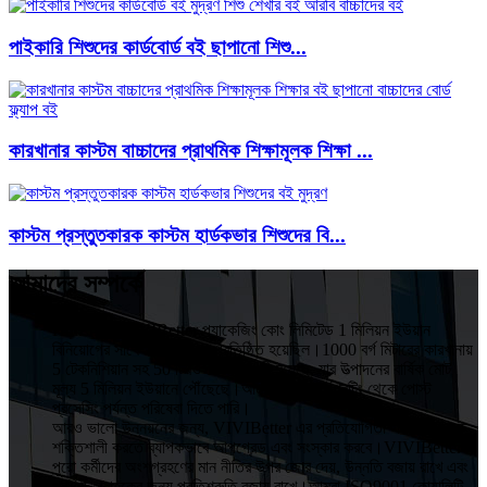
পাইকারি শিশুদের কার্ডবোর্ড বই ছাপানো শিশু...
কারখানার কাস্টম বাচ্চাদের প্রাথমিক শিক্ষামূলক শিক্ষা ...
কাস্টম প্রস্তুতকারক কাস্টম হার্ডকভার শিশুদের বি...
আমাদের সম্পর্কে
HuiZhou VIVIBetter প্যাকেজিং কোং লিমিটেড 1 মিলিয়ন ইউয়ান
বিনিয়োগের সাথে 2015 সালে প্রতিষ্ঠিত হয়েছিল।1000 বর্গ মিটারের কারখানায়
5 টেকনিশিয়ান সহ 50 টিরও বেশি কর্মচারী রয়েছে, যার উত্পাদনের বার্ষিক মোট
মূল্য 5 মিলিয়ন ইউয়ানে পৌঁছেছে।আমরা ডিজাইন, প্রিন্টিং থেকে পোস্ট
প্রসেসিং পর্যন্ত পরিষেবা দিতে পারি।
আরও ভালো উন্নয়নের জন্য, VIVIBetter এর প্রতিযোগিতা এবং প্রভাবকে
শক্তিশালী করতে ব্যাপকভাবে আপগ্রেড এবং সংস্কার করবে।VIVIBetter
পুরো কর্মীদের অংশগ্রহণের মান নীতির উপর জোর দেয়, উন্নতি বজায় রাখে এবং
প্রতিটি গ্রাহকের জন্য প্রতিশ্রুতি বজায় রাখে।আমরা ISO9001 কোয়ালিটি