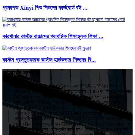
প্রকাশক Xinyi শিশু শিশুদের কার্ডবোর্ড বই ...
কারখানার কাস্টম বাচ্চাদের প্রাথমিক শিক্ষামূলক শিক্ষা ...
কাস্টম প্রস্তুতকারক কাস্টম হার্ডকভার শিশুদের বি...
আমাদের সম্পর্কে
HuiZhou VIVIBetter প্যাকেজিং কোং লিমিটেড 1 মিলিয়ন ইউয়ান
বিনিয়োগের সাথে 2015 সালে প্রতিষ্ঠিত হয়েছিল।1000 বর্গ মিটারের কারখানায়
5 টেকনিশিয়ান সহ 50 টিরও বেশি কর্মচারী রয়েছে, যার উত্পাদনের বার্ষিক মোট
মূল্য 5 মিলিয়ন ইউয়ানে পৌঁছেছে।আমরা ডিজাইন, প্রিন্টিং থেকে পোস্ট
প্রসেসিং পর্যন্ত পরিষেবা দিতে পারি।
আরও ভালো উন্নয়নের জন্য, VIVIBetter এর প্রতিযোগিতা এবং প্রভাবকে
শক্তিশালী করতে ব্যাপকভাবে আপগ্রেড এবং সংস্কার করবে।VIVIBetter
পুরো কর্মীদের অংশগ্রহণের মান নীতির উপর জোর দেয়, উন্নতি বজায় রাখে এবং
প্রতিটি গ্রাহকের জন্য প্রতিশ্রুতি বজায় রাখে।আমরা ISO9001 কোয়ালিটি
অ্যাসুরেন্স সিস্টেম এবং ISO14001 এনভায়রনমেন্টাল ম্যানেজমেন্ট সিস্টেম