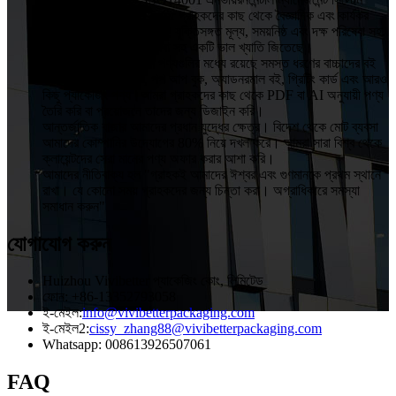
প্রতিষ্ঠা করছি।VIVIBetter গ্রাহকদের কাছ থেকে বৈজ্ঞানিক এবং কার্যকর
ব্যবস্থাপনা, উচ্চ মানের পণ্য, যুক্তিসঙ্গত মূল্য, সময়নিষ্ঠ এবং দক্ষ পরিষেবা সহ
OEM এবং ODM পরিষেবা সহ একটি ভাল খ্যাতি জিতেছে।
VIVIBetter-এর প্রধান পণ্যগুলির মধ্যে রয়েছে সমস্ত ধরণের বাচ্চাদের বই
এবং সাউন্ড বুক, টাচ বুক, পপ আপ বুক, অ্যাডনরমাল বই, গ্রিটিং কার্ড এবং আরও
কিছু প্যাকেজিং পণ্য।আমরা গ্রাহকদের কাছ থেকে PDF বা AI অনুযায়ী পণ্য
তৈরি করি বা প্রয়োজনে তাদের জন্য ডিজাইন করি।
আন্তর্জাতিক বাজার আমাদের প্রধান যুদ্ধের ক্ষেত্র। বিদেশ থেকে মোট ব্যবসা
আমাদের কোম্পানির উদ্যোগের 80% নিয়ে দখল করে। আমরা সারা বিশ্ব থেকে
ক্লায়েন্টদের সেরা মানের পণ্য অফার করার আশা করি।
আমাদের নীতিবাক্য হল "গ্রাহকই আমাদের ঈশ্বর এবং গুণমানকে প্রথম স্থানে
রাখা। যে কোনো সময় গ্রাহকদের জন্য চিন্তা করা। অগ্রাধিকারে সমস্যা
সমাধান করুন"
যোগাযোগ করুন
Huizhou Vivibetter প্যাকেজিং কোং, লিমিটেড
ফোন: +86-13352793058
ই-মেইল:
info@vivibetterpackaging.com
ই-মেইল2:
cissy_zhang88@vivibetterpackaging.com
Whatsapp: 008613926507061
FAQ