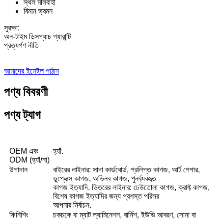
স্থল মালবাহী
বিমান ভ্রমন
সুরক্ষা:
অন-টাইম ডিসপ্যাচ গ্যারান্টি
প্রত্যর্পণ নীতি
আমাদের ইমেইল পাঠান
পণ্য বিবরণী
পণ্য ট্যাগ
OEM এবং
হ্যাঁ.
ODM (হ্যাঁ/না)
উপাদান
বাইরের লাইনার: সাদা কার্ডবোর্ড, প্রলিপ্ত কাগজ, আর্ট পেপার,
ডুপ্লেক্স কাগজ, অভিনব কাগজ, পুনর্ব্যবহৃত
কাগজ ইত্যাদি. ভিতরের লাইনার: ঢেউতোলা কাগজ, ক্রাফ্ট কাগজ,
বিশেষ কাগজ ইত্যাদির জন্য প্রশস্ত পরিসর
আপনার নির্বাচন.
ফিনিশিং
চকচকে বা ম্যাট ল্যামিনেশন, বার্নিশ, ইউভি আবরণ, সোনা বা