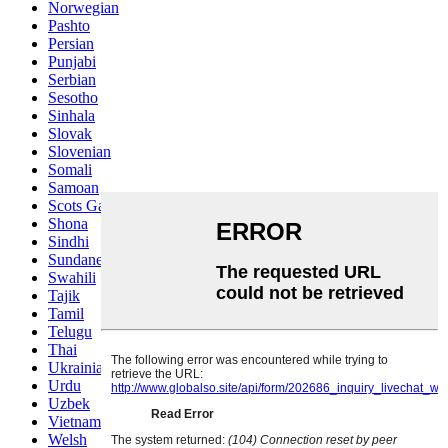
Norwegian
Pashto
Persian
Punjabi
Serbian
Sesotho
Sinhala
Slovak
Slovenian
Somali
Samoan
Scots Gaelic
Shona
Sindhi
Sundanese
Swahili
Tajik
Tamil
Telugu
Thai
Ukrainian
Urdu
Uzbek
Vietnamese
Welsh