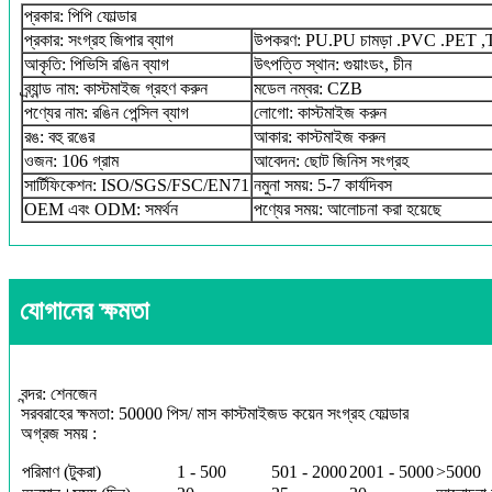
প্রকার: পিপি ফোল্ডার
প্রকার: সংগ্রহ জিপার ব্যাগ
উপকরণ: PU.PU চামড়া .PVC .PET 
আকৃতি: পিভিসি রঙিন ব্যাগ
উৎপত্তি স্থান: গুয়াংডং, চীন
ব্র্যান্ড নাম: কাস্টমাইজ গ্রহণ করুন
মডেল নম্বর: CZB
পণ্যের নাম: রঙিন পেন্সিল ব্যাগ
লোগো: কাস্টমাইজ করুন
রঙ: বহু রঙের
আকার: কাস্টমাইজ করুন
ওজন: 106 গ্রাম
আবেদন: ছোট জিনিস সংগ্রহ
সার্টিফিকেশন: ISO/SGS/FSC/EN71
নমুনা সময়: 5-7 কার্যদিবস
OEM এবং ODM: সমর্থন
পণ্যের সময়: আলোচনা করা হয়েছে
যোগানের ক্ষমতা
বন্দর: শেনজেন
সরবরাহের ক্ষমতা: 50000 পিস/ মাস কাস্টমাইজড কয়েন সংগ্রহ ফোল্ডার
অগ্রজ সময় :
পরিমাণ (টুকরা)
1 - 500
501 - 2000
2001 - 5000
>5000