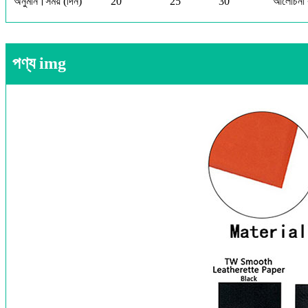
অনুমান।সময় (দিন)
20
25
30
আলোচনা 
পণ্য img